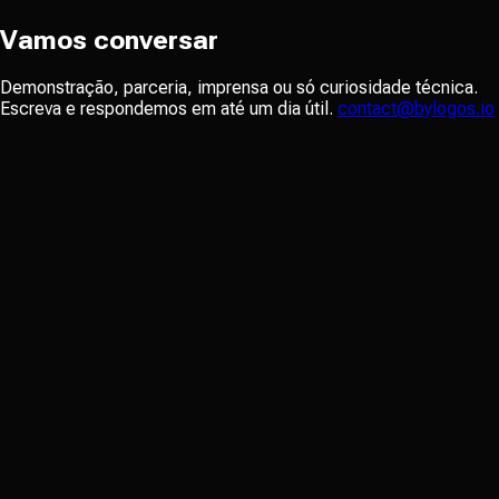
Vamos conversar
Demonstração, parceria, imprensa ou só curiosidade técnica.
Escreva e respondemos em até um dia útil.
contact@bylogos.io
NOME
*
SOBRENOME
*
EMAIL
*
EMPRESA
*
MOTIVO DO CONTATO
*