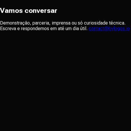
Vamos conversar
Demonstração, parceria, imprensa ou só curiosidade técnica.
Escreva e respondemos em até um dia útil.
contact@bylogos.io
NOME
*
SOBRENOME
*
EMAIL
*
EMPRESA
*
MOTIVO DO CONTATO
*